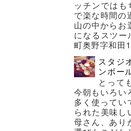
ッチンではも
で楽な時間の
山の中からお
になるスツー
町奥野字和田119－
スタジ
ンボール
とって
今朝もいろい
多く使ってい
られた美味し
母さん、あり