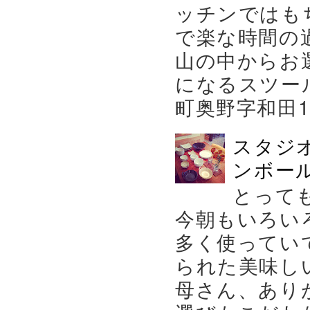
ッチンではも
で楽な時間の
山の中からお
になるスツー
町奥野字和田119－
スタジ
ンボール
とって
今朝もいろい
多く使ってい
られた美味し
母さん、あり