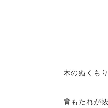
木のぬくも
背もたれが