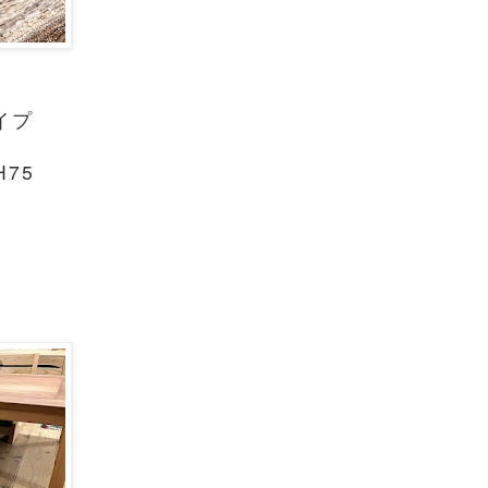
イプ
H75