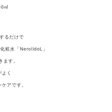
0㎖
するだけで
水「NerolidoL」
きます。
がよく
ンケアです。