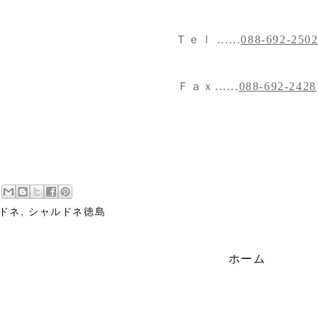
Ｔｅｌ ......
088-692-250
Ｆａｘ......
088-692-2428
ドネ
,
シャルドネ徳島
ホーム