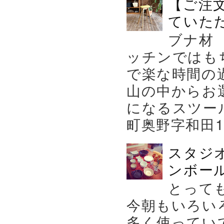
【ご注
ていた
ブナ材
ッチンではも
で楽な時間の
山の中からお
になるスツー
町奥野字和田119－
スタジ
ンボール
とって
今朝もいろい
多く使ってい