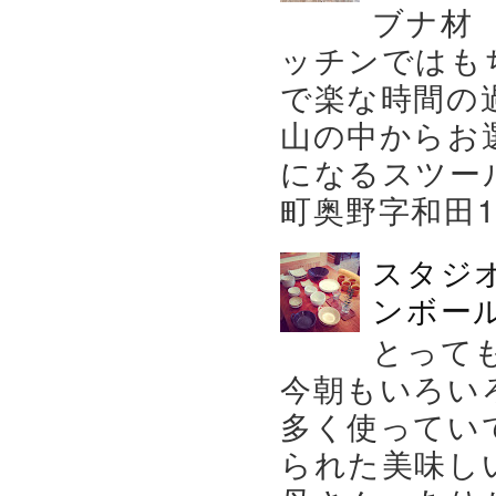
ブナ材
ッチンではも
で楽な時間の
山の中からお
になるスツー
町奥野字和田119－
スタジ
ンボール
とって
今朝もいろい
多く使ってい
られた美味し