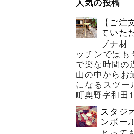
人気の投稿
【ご注
ていた
ブナ材
ッチンではも
で楽な時間の
山の中からお
になるスツー
町奥野字和田119－
スタジ
ンボール
とって