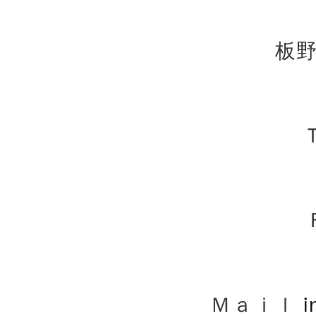
板野
Ｔ
Ｍａｉｌ
i