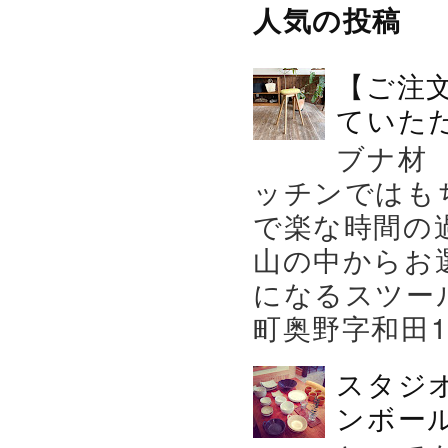
人気の投稿
【ご注
ていた
ブナ材
ッチンではも
で楽な時間の
山の中からお
になるスツー
町奥野字和田119－
スタジ
ンボール