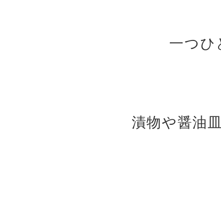
一つひ
漬物や醤油