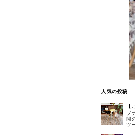
人気の投稿
【
ブ
間
ツー