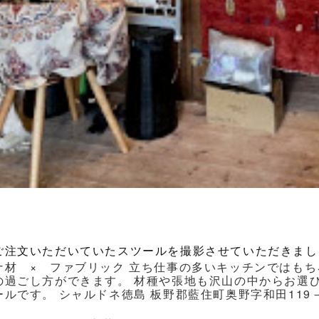
ご注文いただいていたスツールを撮影させていただきまし
ナ材 × ファブリック 立ち仕事の多いキッチンではもち
の過ごし方ができます。 材種や張地も沢山の中からお選
ルです。 シャルドネ徳島 板野郡藍住町奥野字和田119－1 Ｔｅｌ