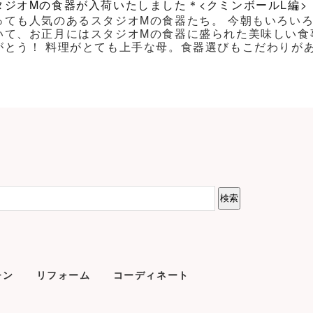
タジオMの食器が入荷いたしました＊<クミンボールL編>
っても人気のあるスタジオMの食器たち。 今朝もいろい
いて、お正月にはスタジオMの食器に盛られた美味しい食
がとう！ 料理がとても上手な母。食器選びもこだわりがあり
チン
リフォーム
コーディネート