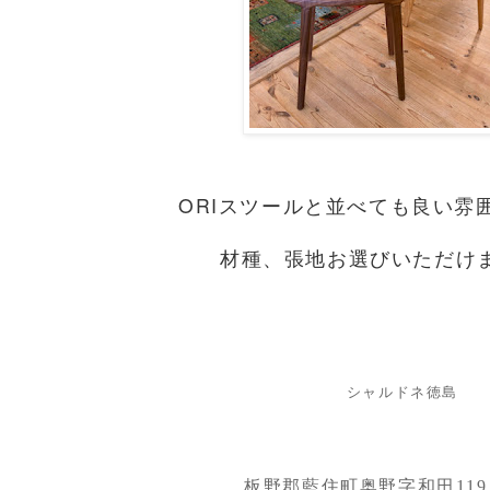
ORIスツールと並べても良い雰
材種、張地お選びいただけ
シャルドネ徳島
板野郡藍住町奥野字和田119