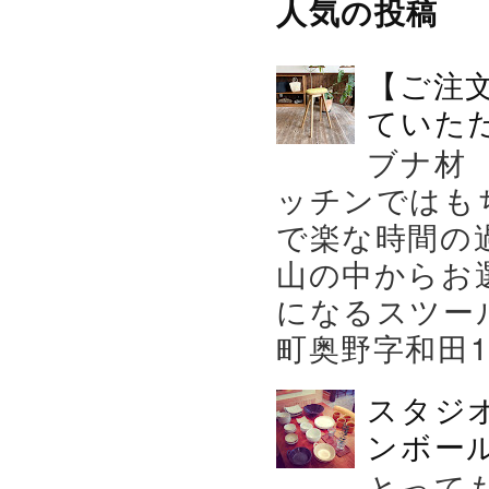
人気の投稿
【ご注
ていた
ブナ材
ッチンではも
で楽な時間の
山の中からお
になるスツー
町奥野字和田119－
スタジ
ンボール
とって