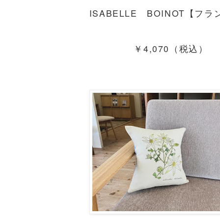
ISABELLE BOINOT【フ
￥4,070（税込）