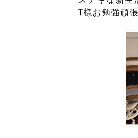
T様お勉強頑