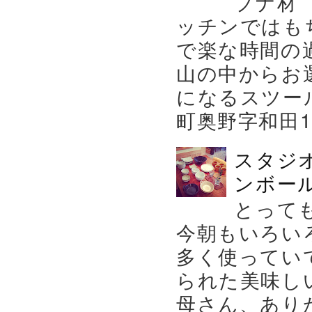
ブナ材
ッチンではも
で楽な時間の
山の中からお
になるスツー
町奥野字和田119－
スタジ
ンボール
とって
今朝もいろい
多く使ってい
られた美味し
母さん、あり