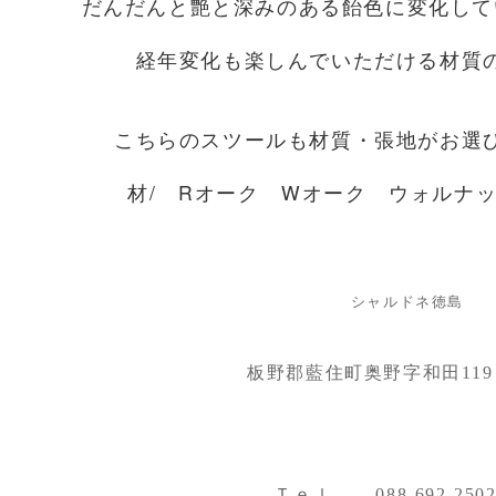
だんだんと艶と深みのある飴色に変化して
経年変化も楽しんでいただける材質
こちらのスツールも材質・張地がお選
材/ Rオーク Wオーク ウォルナ
シャルドネ徳島
板野郡藍住町奥野字和田119
Ｔｅｌ ......
088-692-250