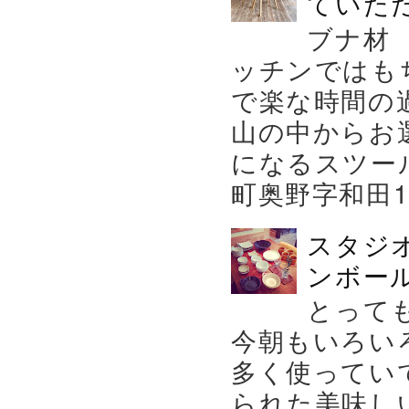
ていた
ブナ材
ッチンではも
で楽な時間の
山の中からお
になるスツー
町奥野字和田119－
スタジ
ンボール
とって
今朝もいろい
多く使ってい
られた美味し