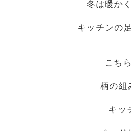
冬は暖か
キッチンの
こち
柄の組
キッ