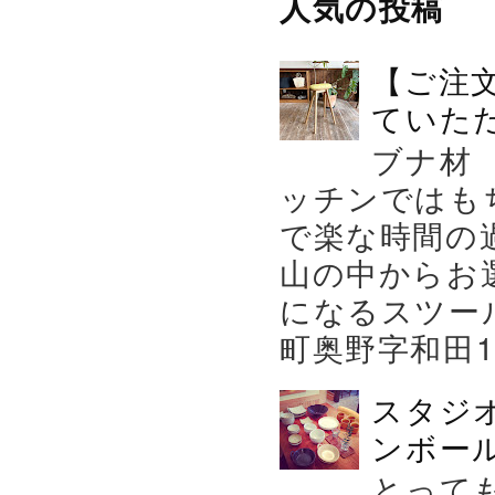
人気の投稿
【ご注
ていた
ブナ材
ッチンではも
で楽な時間の
山の中からお
になるスツー
町奥野字和田119－
スタジ
ンボール
とって