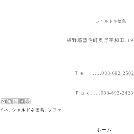
シャルドネ徳島
板野郡藍住町奥野字和田119
Ｔｅｌ ......
088-692-250
Ｆａｘ......
088-692-2428
ドネ
,
シャルドネ徳島
,
ソファ
ホーム