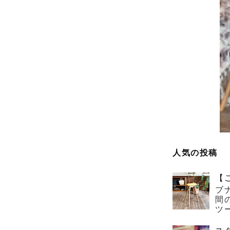
人気の投稿
【
ブ
間
ツー