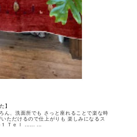
た】
ろん、洗面所でも さっと座れることで楽な時
びいただけるので仕上がりも 楽しみになるス
 ...... ...