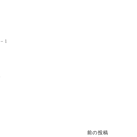
－1
2
前の投稿