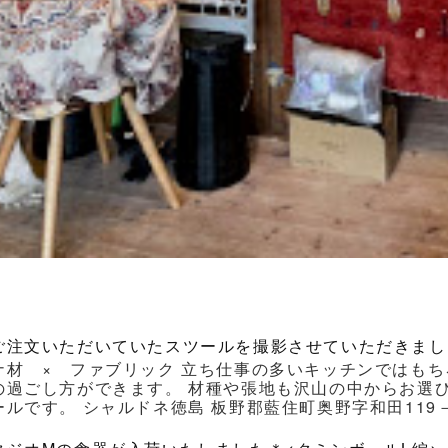
ご注文いただいていたスツールを撮影させていただきまし
ナ材 × ファブリック 立ち仕事の多いキッチンではもち
の過ごし方ができます。 材種や張地も沢山の中からお選
ルです。 シャルドネ徳島 板野郡藍住町奥野字和田119－1 Ｔｅｌ