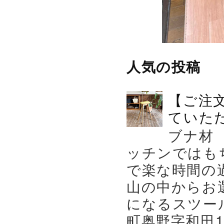
人気の投稿
【ご注
ていた
ブナ材
ッチンではも
で楽な時間の
山の中からお
になるスツー
町奥野字和田119－