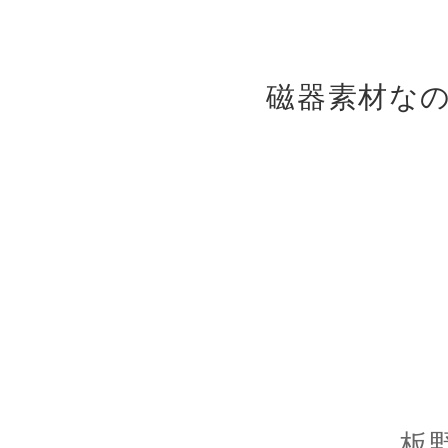
磁器素材な
板