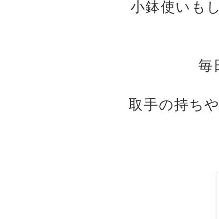
小鉢使いも
毎
取手の持ち