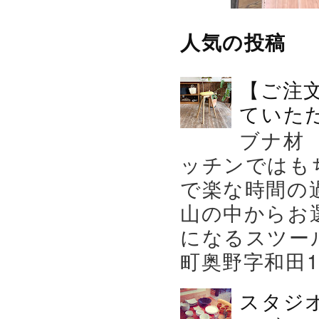
人気の投稿
【ご注
ていた
ブナ材
ッチンではも
で楽な時間の
山の中からお
になるスツー
町奥野字和田119－
スタジ