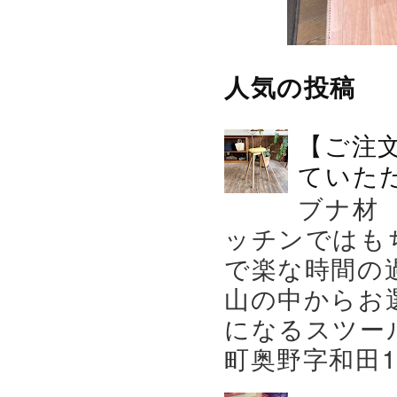
人気の投稿
【ご注
ていた
ブナ材
ッチンではも
で楽な時間の
山の中からお
になるスツー
町奥野字和田119－