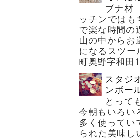
ブナ材
ッチンではも
で楽な時間の
山の中からお
になるスツー
町奥野字和田119－
スタジ
ンボール
とって
今朝もいろい
多く使ってい
られた美味し