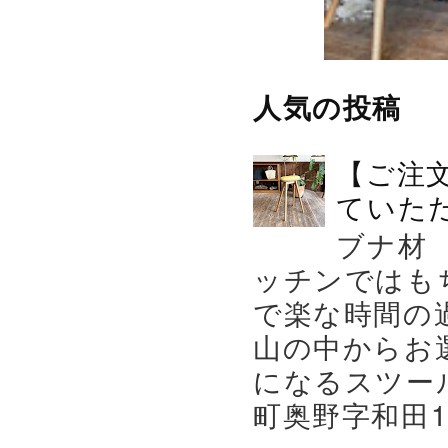
人気の投稿
【ご注
ていた
ブナ材
ッチンではも
で楽な時間の
山の中からお
になるスツー
町奥野字和田119－