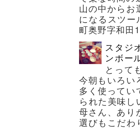
山の中からお
になるスツー
町奥野字和田119－
スタジ
ンボール
とって
今朝もいろい
多く使ってい
られた美味し
母さん、あり
選びもこだわり