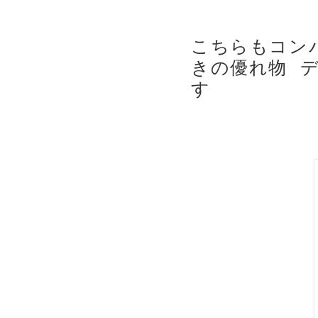
こちらもコン
きの優れ物
✨
す
😍