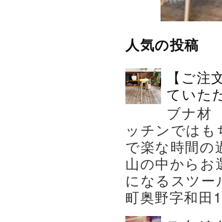
人気の投稿
【ご注
ていた
ブナ材
ッチンではも
で楽な時間の
山の中からお
になるスツー
町奥野字和田119－