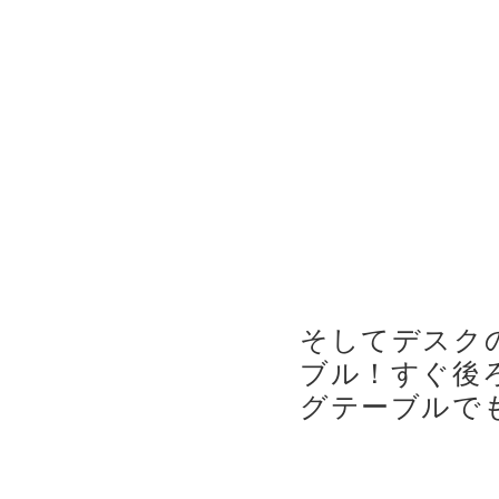
そしてデスク
ブル
！すぐ後
グテーブ
ルで