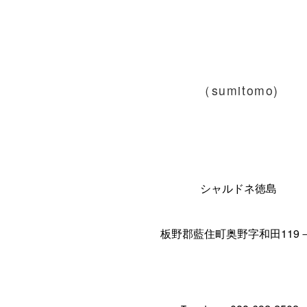
（sumitomo)
シャルドネ徳島
板野郡藍住町奥野字和田119－