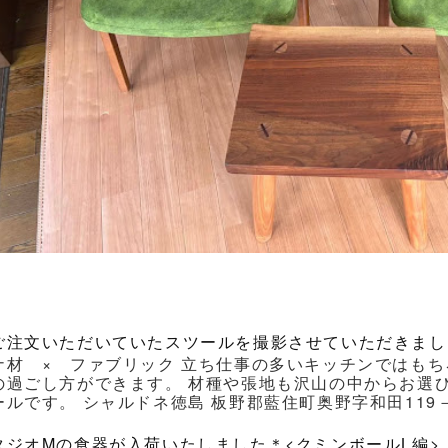
ご注文いただいていたスツールを撮影させていただきまし
ナ材 × ファブリック 立ち仕事の多いキッチンではもち
の過ごし方ができます。 材種や張地も沢山の中からお選
ルです。 シャルドネ徳島 板野郡藍住町奥野字和田119－1 Ｔｅｌ
タジオMの食器が入荷いたしました＊<クミンボールL編>