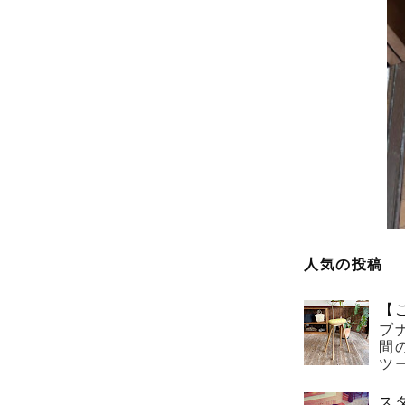
人気の投稿
【
ブ
間
ツー
ス