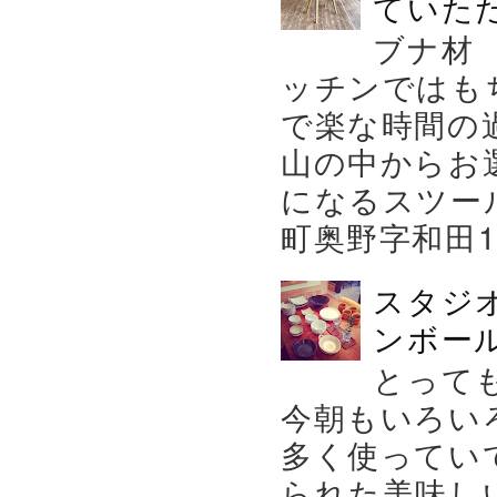
ていた
ブナ材
ッチンではも
で楽な時間の
山の中からお
になるスツー
町奥野字和田119－
スタジ
ンボール
とって
今朝もいろい
多く使ってい
られた美味し