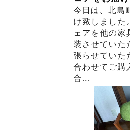
今日は、北島
け致しました
ェアを他の家
装させていた
張らせていた
合わせてご購
合...