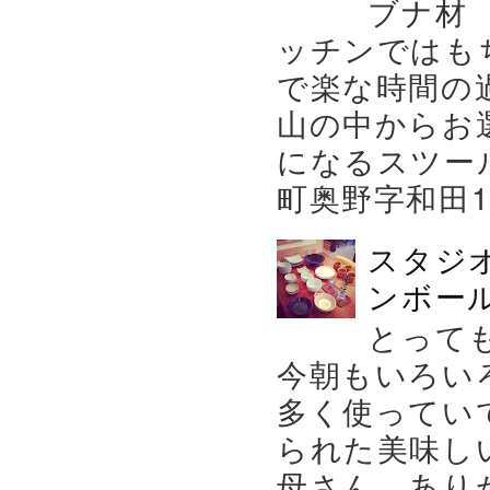
ブナ材
ッチンではも
で楽な時間の
山の中からお
になるスツー
町奥野字和田119－
スタジ
ンボール
とって
今朝もいろい
多く使ってい
られた美味し
母さん、あり