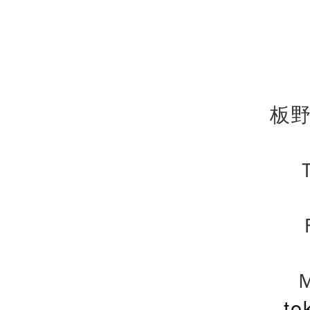
板野
Ｔ
to