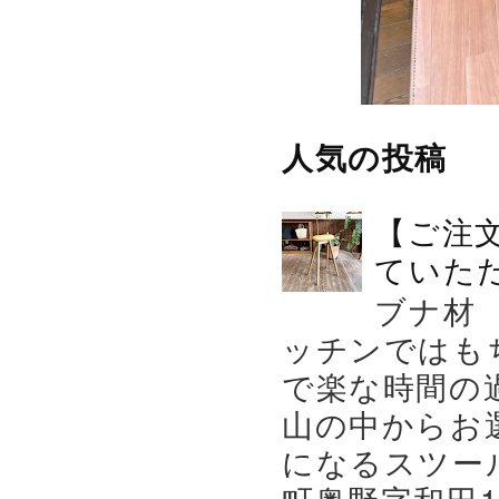
人気の投稿
【ご注
ていた
ブナ材
ッチンではも
で楽な時間の
山の中からお
になるスツー
町奥野字和田119－