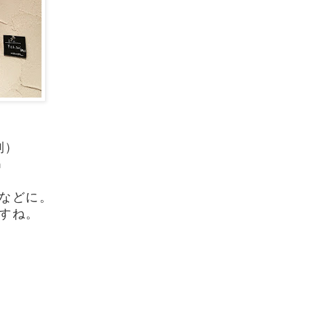
別）
㎝
などに。
すね。