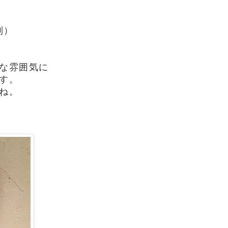
別）
な雰囲気に
す。
ね。