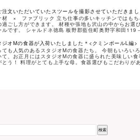
ご注文いただいていたスツールを撮影させていただきまし
ナ材 × ファブリック 立ち仕事の多いキッチンではもち
の過ごし方ができます。 材種や張地も沢山の中からお選
ルです。 シャルドネ徳島 板野郡藍住町奥野字和田119－1 Ｔｅｌ
タジオMの食器が入荷いたしました＊<クミンボールL編>
っても人気のあるスタジオMの食器たち。 今朝もいろい
いて、お正月にはスタジオMの食器に盛られた美味しい食
がとう！ 料理がとても上手な母。食器選びもこだわりがあり