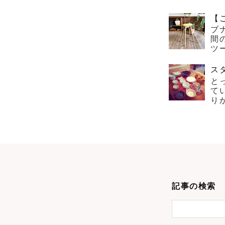
【
ブ
間
ツー
ス
と
て
り
記事の検索