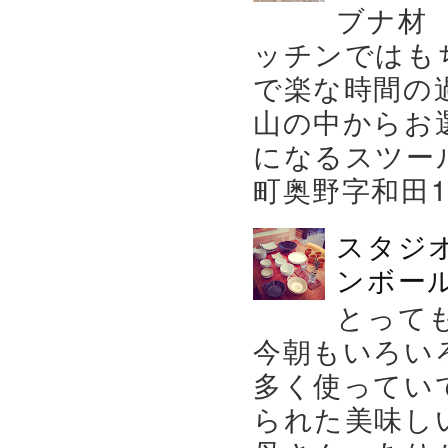
ブナ材
ッチンではも
で楽な時間の
山の中からお
になるスツー
町奥野字和田119－
スタジ
ンボール
とって
今朝もいろい
多く使ってい
られた美味し