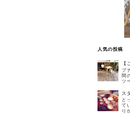
人気の投稿
【
ブ
間
ツー
ス
と
て
り