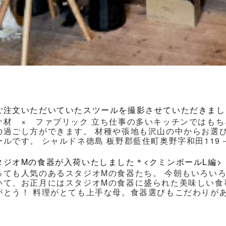
ご注文いただいていたスツールを撮影させていただきまし
ナ材 × ファブリック 立ち仕事の多いキッチンではもち
の過ごし方ができます。 材種や張地も沢山の中からお選
ルです。 シャルドネ徳島 板野郡藍住町奥野字和田119－1 Ｔｅｌ
タジオMの食器が入荷いたしました＊<クミンボールL編>
っても人気のあるスタジオMの食器たち。 今朝もいろい
いて、お正月にはスタジオMの食器に盛られた美味しい食
がとう！ 料理がとても上手な母。食器選びもこだわりがあり