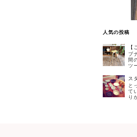
人気の投稿
【
ブ
間
ツー
ス
と
て
り