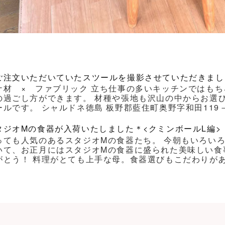
ご注文いただいていたスツールを撮影させていただきまし
ナ材 × ファブリック 立ち仕事の多いキッチンではもち
の過ごし方ができます。 材種や張地も沢山の中からお選
ルです。 シャルドネ徳島 板野郡藍住町奥野字和田119－1 Ｔｅｌ
タジオMの食器が入荷いたしました＊<クミンボールL編>
っても人気のあるスタジオMの食器たち。 今朝もいろい
いて、お正月にはスタジオMの食器に盛られた美味しい食
がとう！ 料理がとても上手な母。食器選びもこだわりがあり