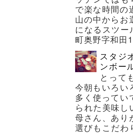
で楽な時間の
山の中からお
になるスツー
町奥野字和田119－
スタジ
ンボール
とって
今朝もいろい
多く使ってい
られた美味し
母さん、あり
選びもこだわり