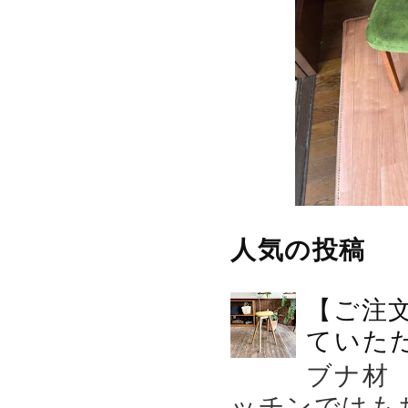
人気の投稿
【ご注
ていた
ブナ材
ッチンではも