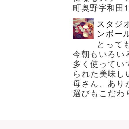
町奥野字和田119－
スタジ
ンボール
とって
今朝もいろい
多く使ってい
られた美味し
母さん、あり
選びもこだわり