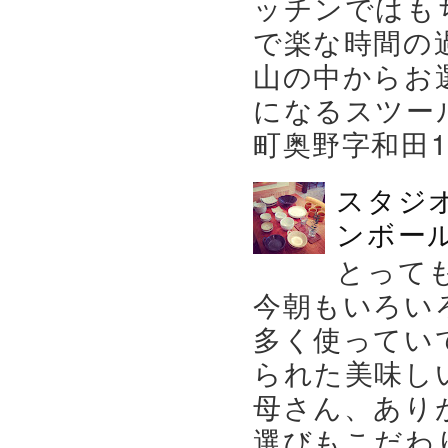
ッチンではも
で楽な時間の
山の中からお
になるスツー
町奥野字和田119－
スタジ
ンボール
とって
今朝もいろい
多く使ってい
られた美味し
母さん、あり
選びもこだわり