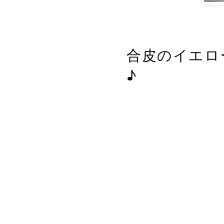
合皮のイエロ
♪