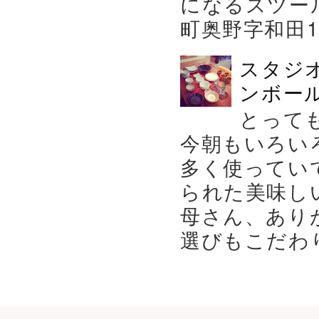
になるスツー
町奥野字和田119－
スタジ
ンボール
とって
今朝もいろい
多く使ってい
られた美味し
母さん、あり
選びもこだわり