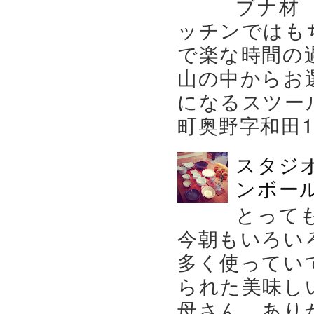
ブナ材
ッチンではも
で楽な時間の
山の中からお
になるスツー
町奥野字和田119－
スタジ
ンボール
とって
今朝もいろい
多く使ってい
られた美味し
母さん、あり