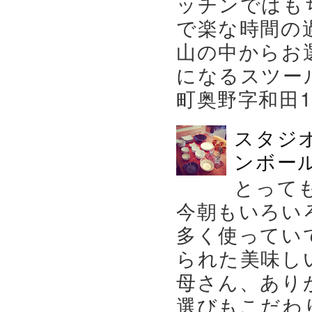
ッチンではも
で楽な時間の
山の中からお
になるスツー
町奥野字和田119－
スタジ
ンボール
とって
今朝もいろい
多く使ってい
られた美味し
母さん、あり
選びもこだわり