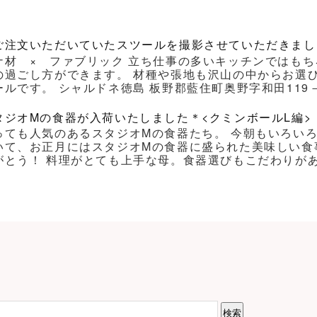
ご注文いただいていたスツールを撮影させていただきまし
ナ材 × ファブリック 立ち仕事の多いキッチンではもち
の過ごし方ができます。 材種や張地も沢山の中からお選
ルです。 シャルドネ徳島 板野郡藍住町奥野字和田119－1 Ｔｅｌ
タジオMの食器が入荷いたしました＊<クミンボールL編>
っても人気のあるスタジオMの食器たち。 今朝もいろい
いて、お正月にはスタジオMの食器に盛られた美味しい食
がとう！ 料理がとても上手な母。食器選びもこだわりがあり