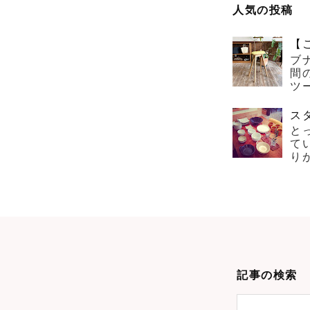
人気の投稿
【
ブ
間
ツー
ス
と
て
り
記事の検索