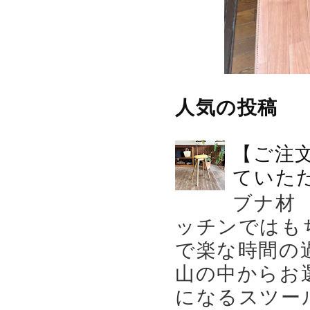
人気の投稿
【ご注
ていた
ブナ材
ッチンではも
で楽な時間の
山の中からお
になるスツー