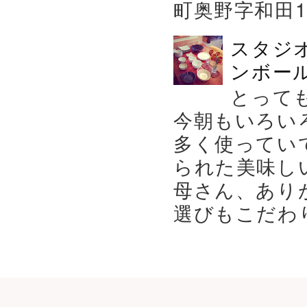
町奥野字和田119－
スタジ
ンボール
とって
今朝もいろい
多く使ってい
られた美味し
母さん、あり
選びもこだわり