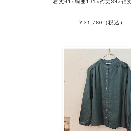
着丈61×胸囲131×裄丈39×袖丈
￥21,780（税込）