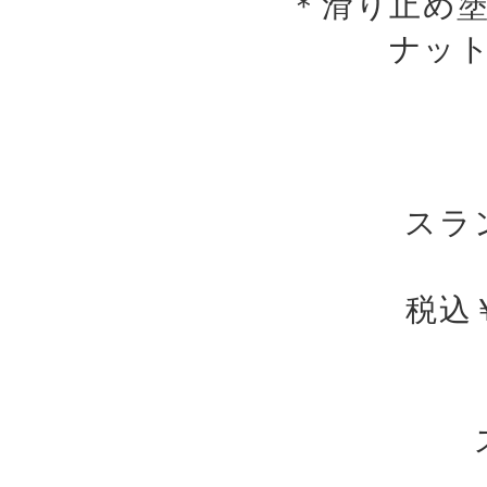
＊滑り止め
ナッ
スラ
税込￥