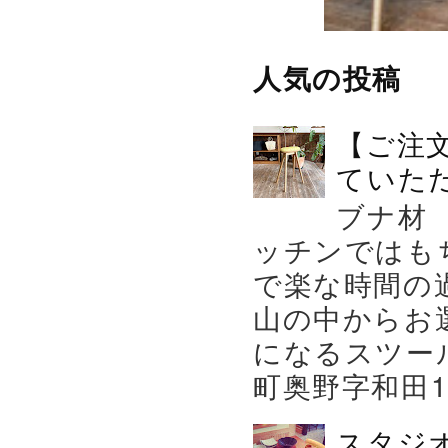
人気の投稿
【ご注
ていた
ブナ材
ッチンではも
で楽な時間の
山の中からお
になるスツー
町奥野字和田119－
スタジ