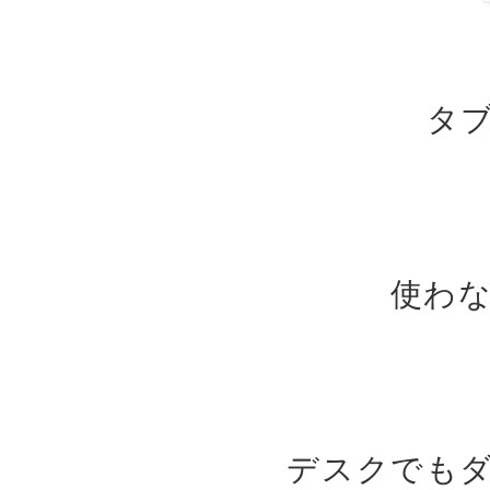
タ
使わ
デスクでも