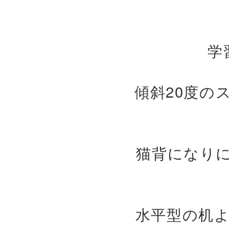
学
傾斜20度の
猫背になり
水平型の机