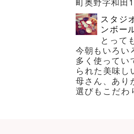
町奥野字和田119－
スタジ
ンボール
とって
今朝もいろい
多く使ってい
られた美味し
母さん、あり
選びもこだわり