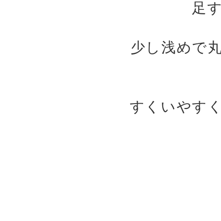
足
少し浅めで
すくいやす