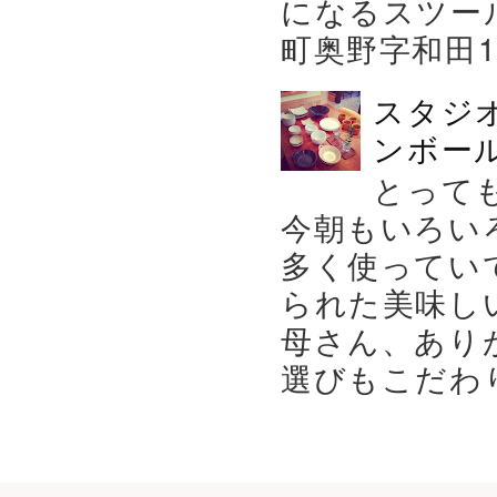
になるスツー
町奥野字和田119－
スタジ
ンボール
とって
今朝もいろい
多く使ってい
られた美味し
母さん、あり
選びもこだわり