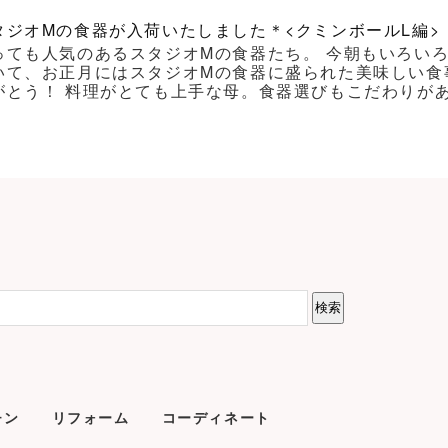
タジオMの食器が入荷いたしました＊<クミンボールL編>
っても人気のあるスタジオMの食器たち。 今朝もいろい
いて、お正月にはスタジオMの食器に盛られた美味しい食
がとう！ 料理がとても上手な母。食器選びもこだわりがあり
チン
リフォーム
コーディネート