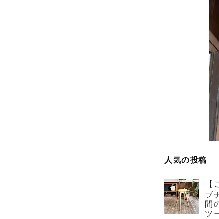
人気の投稿
【
ブ
間
ツー