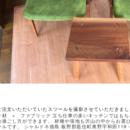
ご注文いただいていたスツールを撮影させていただきまし
ナ材 × ファブリック 立ち仕事の多いキッチンではもち
の過ごし方ができます。 材種や張地も沢山の中からお選
ルです。 シャルドネ徳島 板野郡藍住町奥野字和田119－1 Ｔｅｌ