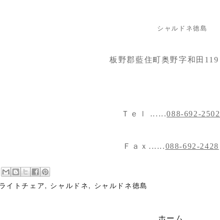
シャルドネ徳島
板野郡藍住町奥野字和田119
Ｔｅｌ ......
088-692-250
Ｆａｘ......
088-692-2428
ライトチェア
,
シャルドネ
,
シャルドネ徳島
ホーム