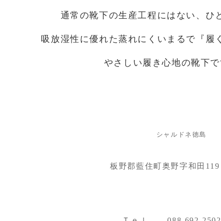
通常の靴下の生産工程にはない、ひ
吸放湿性に優れた蒸れにくいまるで『履
やさしい履き心地の靴下で
シャルドネ徳島
板野郡藍住町奥野字和田119
Ｔｅｌ ......
088-692-250