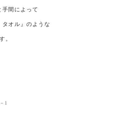
と手間によって
くタオル』のような
す。
－1
2