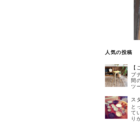
人気の投稿
【
ブ
間
ツー
ス
と
て
り