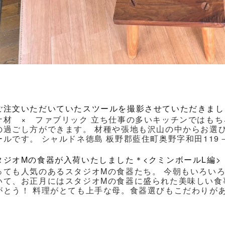
ご注文いただいていたスツールを撮影させていただきまし
ナ材 × ファブリック 立ち仕事の多いキッチンではもち
の過ごし方ができます。 材種や張地も沢山の中からお選
ルです。 シャルドネ徳島 板野郡藍住町奥野字和田119－1 Ｔｅｌ
タジオMの食器が入荷いたしました＊<クミンボールL編>
っても人気のあるスタジオMの食器たち。 今朝もいろい
いて、お正月にはスタジオMの食器に盛られた美味しい食
がとう！ 料理がとても上手な母。食器選びもこだわりがあり