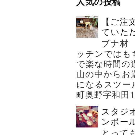
人気の投稿
【ご注
ていた
ブナ材
ッチンではも
で楽な時間の
山の中からお
になるスツー
町奥野字和田119－
スタジ
ンボール
とって