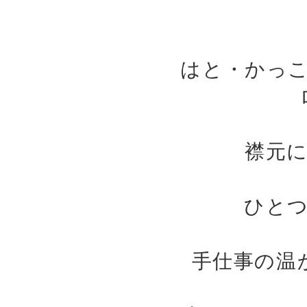
はと・かっ
襟元
ひと
手仕事の温