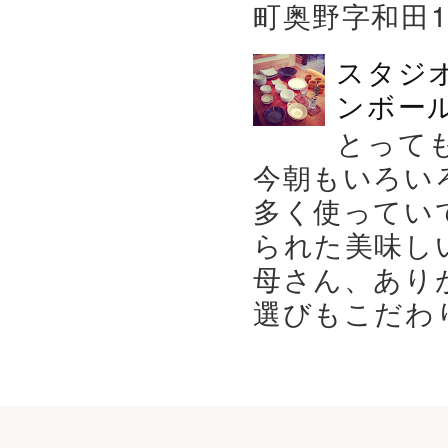
町奥野字和田119－
スタジ
ンボール
とって
今朝もいろい
多く使ってい
られた美味し
母さん、あり
選びもこだわり