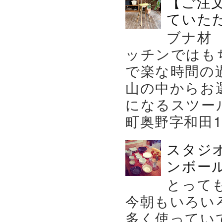
【ご注
ていた
ブナ材
ッチンではも
で楽な時間の
山の中からお
になるスツー
町奥野字和田119－
スタジ
ンボール
とって
今朝もいろい
多く使ってい