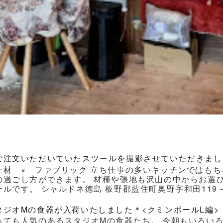
ご注文いただいていたスツールを撮影させていただきまし
ナ材 × ファブリック 立ち仕事の多いキッチンではもち
の過ごし方ができます。 材種や張地も沢山の中からお選
ルです。 シャルドネ徳島 板野郡藍住町奥野字和田119－1 Ｔｅｌ
タジオMの食器が入荷いたしました＊<クミンボールL編>
っても人気のあるスタジオMの食器たち。 今朝もいろい