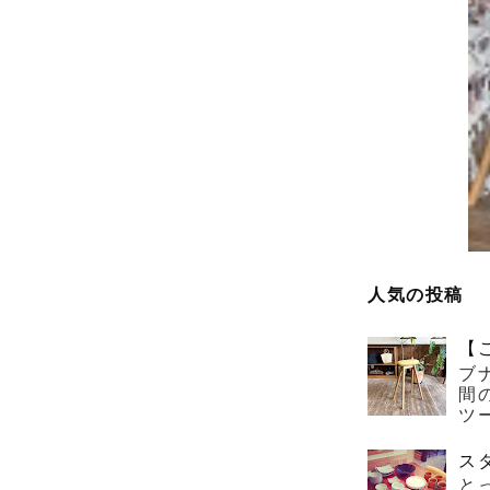
人気の投稿
【
ブ
間
ツー
ス
と