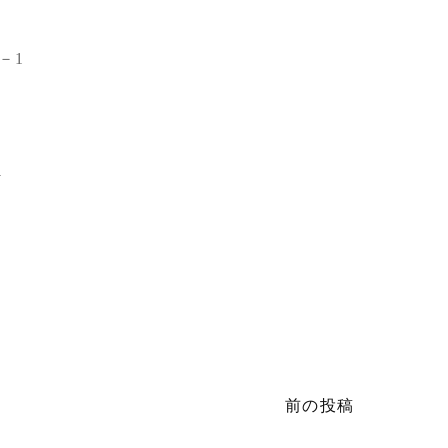
－1
2
前の投稿