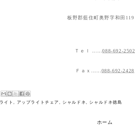
板野郡藍住町奥野字和田119
Ｔｅｌ ......
088-692-250
Ｆａｘ......
088-692-2428
ライト
,
アップライトチェア
,
シャルドネ
,
シャルドネ徳島
ホーム