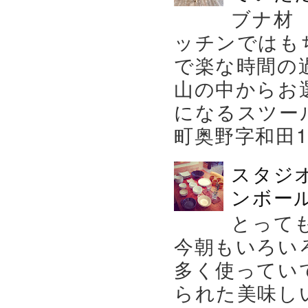
ブナ材
ッチンではも
で楽な時間の
山の中からお
になるスツー
町奥野字和田119－
スタジ
ンボール
とって
今朝もいろい
多く使ってい
られた美味し