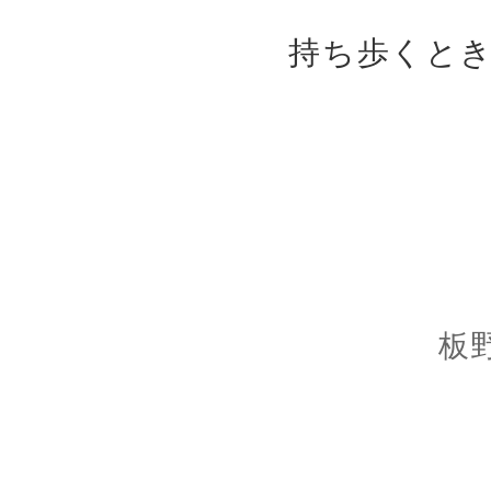
持ち歩くと
板